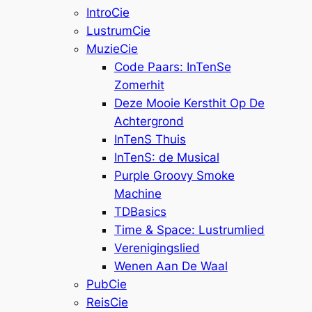
IntroCie
LustrumCie
MuzieCie
Code Paars: InTenSe
Zomerhit
Deze Mooie Kersthit Op De
Achtergrond
InTenS Thuis
InTenS: de Musical
Purple Groovy Smoke
Machine
TDBasics
Time & Space: Lustrumlied
Verenigingslied
Wenen Aan De Waal
PubCie
ReisCie