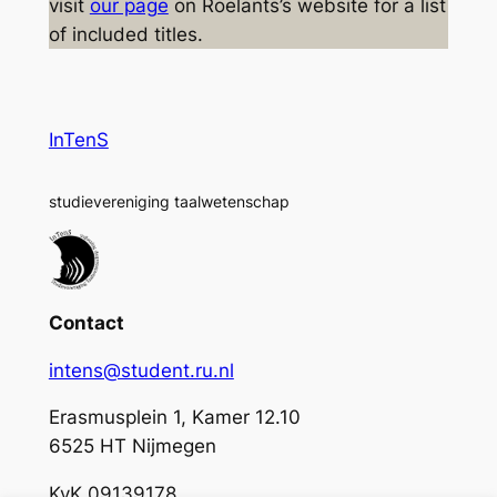
visit
our page
on Roelants’s website for a list
of included titles.
InTenS
studievereniging taalwetenschap
Contact
intens@student.ru.nl
Erasmusplein 1, Kamer 12.10
6525 HT Nijmegen
KvK 09139178